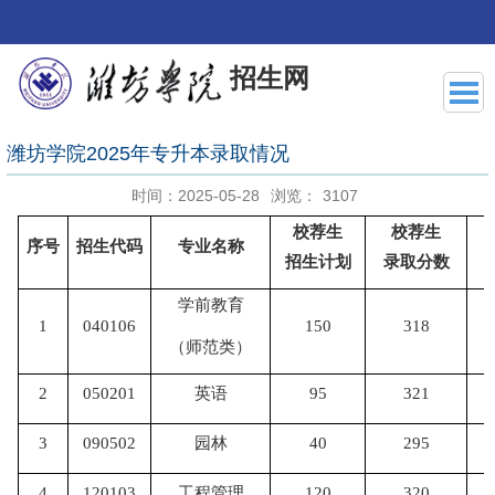
招生网
潍坊学院2025年专升本录取情况
时间：2025-05-28
浏览：
3107
校荐生
校荐生
序号
招生代码
专业名称
招生计划
录取分数
学前教育
1
040106
150
318
（师范类）
2
050201
英语
95
321
3
090502
园林
40
295
4
120103
工程管理
120
320